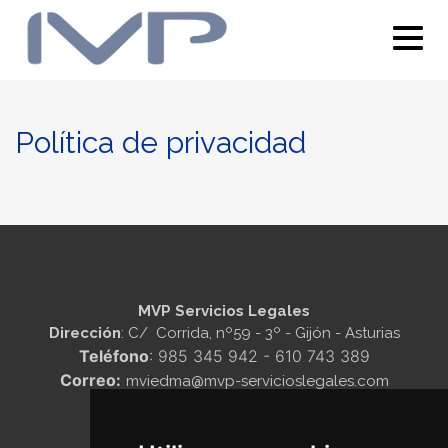
Política de privacidad
MVP Servicios Legales
Dirección
: C/ Corrida, nº59 - 3º - Gijón - Asturias
Teléfono
:
985 345 942
-
610 743 389
Correo:
mviedma@mvp-servicioslegales.com
Aviso legal