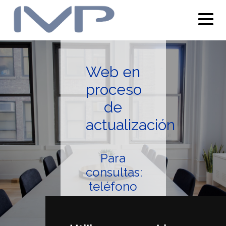
Web en
proceso
de
actualización
Para
consultas:
teléfono
/Whatsapp:
985345942
-