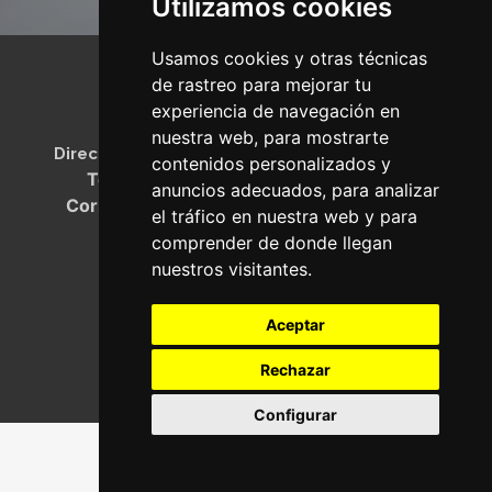
610743389
Utilizamos cookies
o mail
Usamos cookies y otras técnicas
mviedma@mvp-
de rastreo para mejorar tu
servicioslegales.com
experiencia de navegación en
MVP Servicios Legales
nuestra web, para mostrarte
Dirección
: C/ Corrida, nº59 - 3º - Gijón - Asturias
contenidos personalizados y
Teléfono
:
985 345 942
-
610 743 389
anuncios adecuados, para analizar
Correo:
mviedma@mvp-servicioslegales.com
el tráfico en nuestra web y para
comprender de donde llegan
nuestros visitantes.
Aviso legal
Política de privacidad
Cookies
Aceptar
Rechazar
Configurar